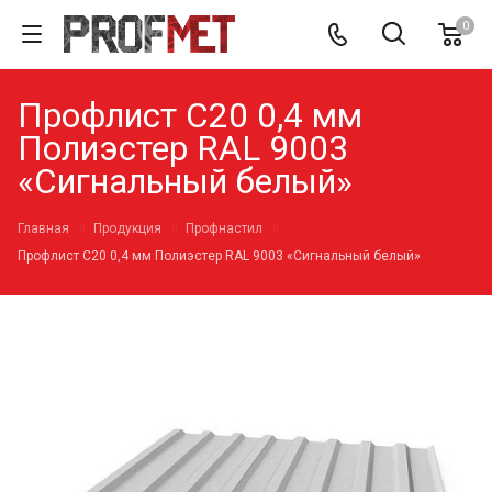
0
Профлист С20 0,4 мм
Полиэстер RAL 9003
«Сигнальный белый»
Главная
Продукция
Профнастил
Профлист С20 0,4 мм Полиэстер RAL 9003 «Сигнальный белый»