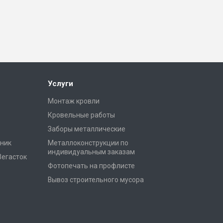
Услуги
Монтаж кровли
Кровельные работы
Заборы металлические
ник
Металлоконструкции по
индивидуальным заказам
Вегасток
Фотопечать на профлисте
Вывоз строительного мусора