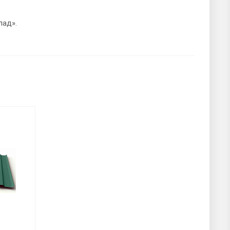
лад».