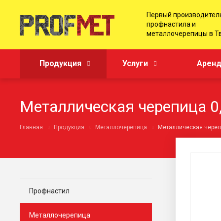
Первый производител
профнастила и
металлочерепицы в Т
Продукция
Услуги
Аренд
Металлическая черепица 0
Главная
Продукция
Металлочерепица
Металлическая череп
Профнастил
Металлочерепица