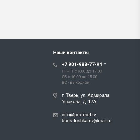
Наши контакты
+7 901-988-77-94
ПН-ПТ с 9.00 до 17.00
СБ с 10.00 до 15.00
ВС - выходной.
г. Тверь, ул. Адмирала
Ушакова, д. 17А
info@profmet.tv
boris-loshkarev@mail.ru