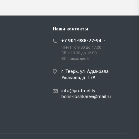
Наши контакты
+7 901-988-77-94
ПН-ПТ с 9.00 до 17.00
СБ с 10.00 до 15.00
ВС - выходной.
г. Тверь, ул. Адмирала
Ушакова, д. 17А
info@profmet.tv
boris-loshkarev@mail.ru