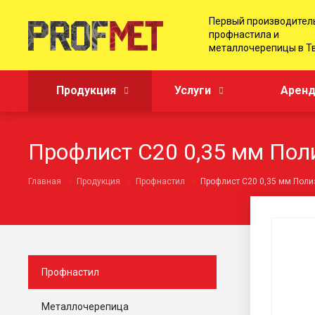
Первый производител
профнастила и
металлочерепицы в Т
Продукция
Услуги
Аренд
Профлист С20 0,35 мм Пол
Главная
Продукция
Профнастил
Профлист С20 0,35 мм Поли
Профнастил
Металлочерепица