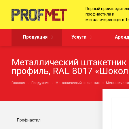
Первый производител
профнастила и
металлочерепицы в Т
Продукция
Услуги
Аренд
Металлический штакетник 
профиль, RAL 8017 «Шокол
Главная
Продукция
Металлический штакетник
Металлически
Профнастил