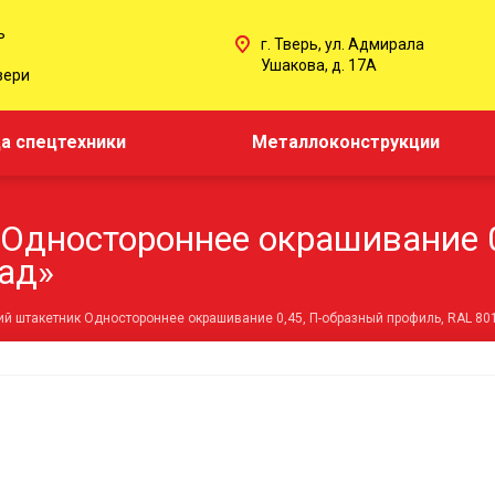
ь
г. Тверь, ул. Адмирала
Ушакова, д. 17А
вери
а спецтехники
Металлоконструкции
Одностороннее окрашивание 0
ад»
й штакетник Одностороннее окрашивание 0,45, П-образный профиль, RAL 8