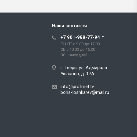
Наши контакты
+7 901-988-77-94
ПН-ПТ с 9.00 до 17.00
СБ с 10.00 до 15.00
ВС - выходной.
г. Тверь, ул. Адмирала
Ушакова, д. 17А
info@profmet.tv
boris-loshkarev@mail.ru