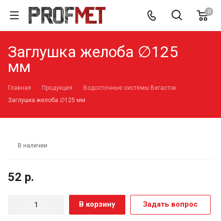
0
Заглушка желоба ∅125
мм
Главная
Продукция
Водосточные системы Вегасток
Заглушка желоба ∅125 мм
В наличии
52 р.
В корзину
Задать вопрос