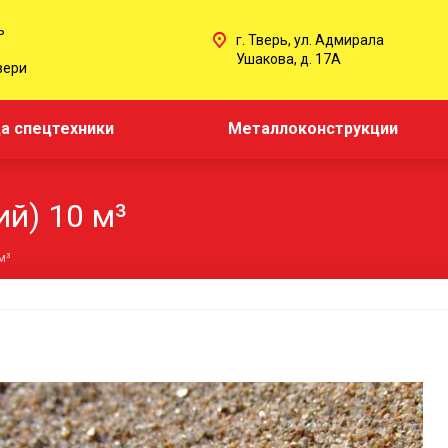
ь
г. Тверь, ул. Адмирала
Ушакова, д. 17А
вери
а спецтехники
Металлоконструкции
ий) 10 м³
м³