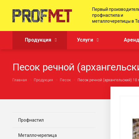
Первый производител
профнастила и
металлочерепицы в Т
Продукция
Услуги
Аренд
Песок речной (архангельск
Главная
Продукция
Песок
Песок речной (архангельский) 10 
Профнастил
Металлочерепица